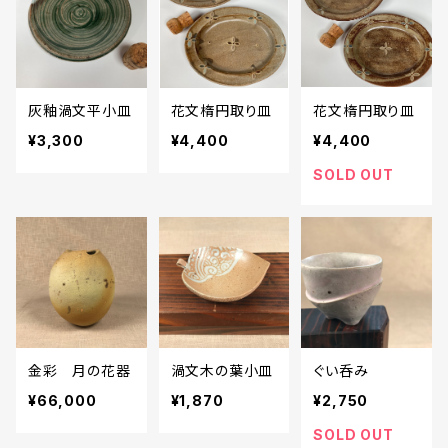
灰釉渦文平小皿
花文楕円取り皿
花文楕円取り皿
¥3,300
¥4,400
¥4,400
SOLD OUT
金彩 月の花器
渦文木の葉小皿
ぐい呑み
¥66,000
¥1,870
¥2,750
SOLD OUT