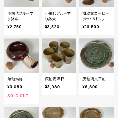
小網代ブルーす
小網代ブルーす
樹皮文コーヒー
り鉢中
り鉢大
ポット＆ドリッパ
ー
¥2,750
¥3,520
¥16,500
飴釉焙烙
灰釉麦酒杯
灰釉渦文平皿
¥3,080
¥3,080
¥6,600
SOLD OUT