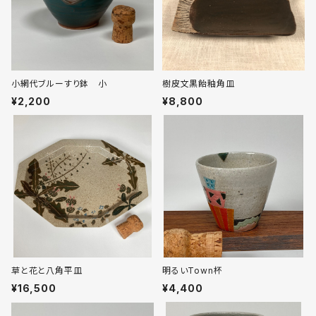
小網代ブルーすり鉢 小
樹皮文黒飴釉角皿
¥2,200
¥8,800
草と花と八角平皿
明るいTown杯
¥16,500
¥4,400