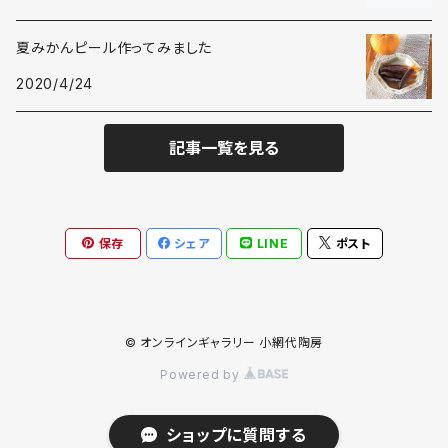
注ぎ器
植木鉢
カップ
鉢
手洗い鉢
その他
夏みかんピール作ってみました
土鍋
その他
注ぎ器
カップ
2020/4/24
陶風鈴
手洗い鉢
その他
その他
注ぎ器
その他
陶風鈴
記事一覧を見る
土鍋
表札
保存
シェア
LINE
ポスト
その他
植木鉢
ぐい呑み
その他
© オンラインギャラリー 小網代陶房
Powered by
ショップに質問する