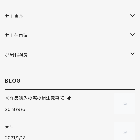
井上惠介
作品
井上佳由理
茶道具
作品
小網代陶房
香炉
うつわ
花器
作品
BLOG
花器
皿
その他
うつわ
花器
※作品購入の際の諸注意事項
オブジェ
2018/9/6
鉢
手洗い鉢
皿
茶道具
うつわ
元旦
カップ
陶風鈴
鉢
皿
その他
茶道具
2021/1/17