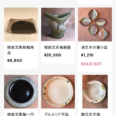
樹皮文黒飴釉角
樹皮文灰秞扁壺
渦文木の葉小皿
皿
¥35,000
¥1,210
¥8,800
SOLD OUT
樹皮文黒釉一尺
プルメリア平皿
唐花文平鉢